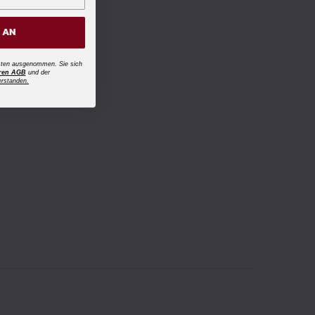
H AN
osten ausgenommen. Sie sich
ren AGB
und der
erstanden.