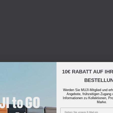
10€ RABATT AUF IH
BESTELLU
Werden Sie MUJI-Mitglied und erh
Angebote, frühzeitigen Zugang 
Informationen zu Kollektionen, Pr
Marke.