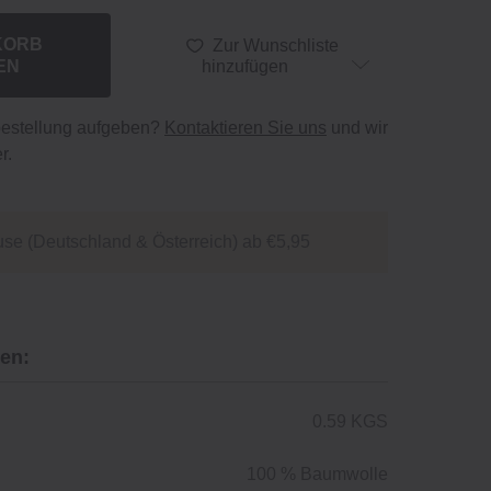
KORB
Zur Wunschliste
EN
hinzufügen
bestellung aufgeben?
Kontaktieren Sie uns
und wir
r.
se (Deutschland & Österreich) ab €5,95
en:
0.59 KGS
100 % Baumwolle