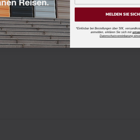
MELDEN SIE SIC
*Einlösbar bei Bestellungen über 50€, versandk
anmelden, erklären Sie sich mit
unse
Datenschutzvereinbarung einv