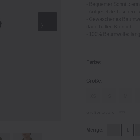
‐ Bequemer Schnitt: erm
‐ Aufgesetzte Taschen: 
‐ Gewaschenes Baumwollg
dauerhaften Komfort.
‐ 100% Baumwolle: langl
Farbe:
Größe:
XS
S
M
Größentabelle
Menge: