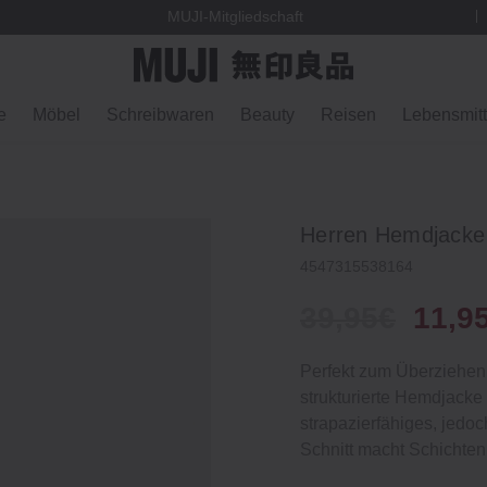
MUJI-Mitgliedschaft
e
Möbel
Schreibwaren
Beauty
Reisen
Lebensmitt
Herren Hemdjacke
4547315538164
39,95€
11,9
Perfekt zum Überziehen. 
strukturierte Hemdjack
strapazierfähiges, jed
Schnitt macht Schichten