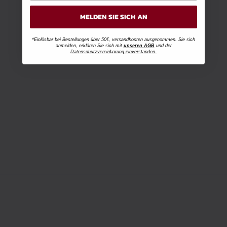
MELDEN SIE SICH AN
*Einlösbar bei Bestellungen über 50€, versandkosten ausgenommen. Sie sich
anmelden, erklären Sie sich mit
unseren AGB
und der
Datenschutzvereinbarung einverstanden.