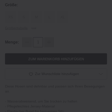
Größe:
XS
S
M
L
XL
Größentabelle
Menge:
ZUM WARENKORB HINZUFÜGEN
Zur Wunschliste hinzufügen
Diese Hosen sind dehnbar und passen sich Ihren Bewegungen
an.
‐ Wasserabweisend, um Sie trocken zu halten
‐ Pflegeleichtes Jersey‐Material
‐ Elastischer Bund für bequemen Sitz