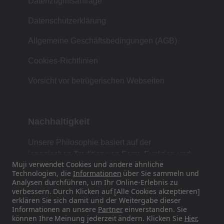
Datenzugriffsanfrage
Datenschutzerklärung
Allgemeine Geschäftsbedingungen (AGB)
Cookies-Richtlinien
Vorsicht vor betrügerischen Webseiten
Nachhaltigkeit
Unsere Philosophie basiert auf der
japanischen Tradition von Form, Funktion und
Muji verwendet Cookies und andere ähnliche
Einfachheit.
Technologien, die
Informationen
über Sie sammeln und
Analysen durchführen, um Ihr Online-Erlebnis zu
verbessern. Durch Klicken auf [Alle Cookies akzeptieren]
erklären Sie sich damit und der Weitergabe dieser
Finden Sie uns auf Social Media
Informationen an unsere
Partner
einverstanden. Sie
können Ihre Meinung jederzeit ändern. Klicken Sie
Hier
,