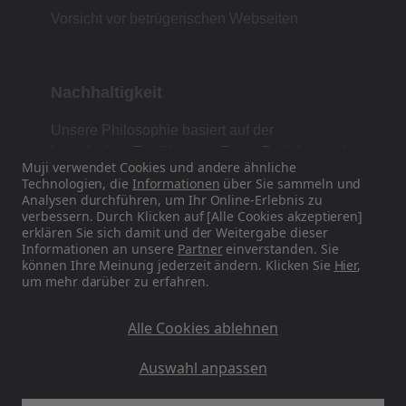
Vorsicht vor betrügerischen Webseiten
Nachhaltigkeit
Unsere Philosophie basiert auf der
japanischen Tradition von Form, Funktion und
Muji verwendet Cookies und andere ähnliche
Einfachheit.
Technologien, die
Informationen
über Sie sammeln und
Analysen durchführen, um Ihr Online-Erlebnis zu
verbessern. Durch Klicken auf [Alle Cookies akzeptieren]
erklären Sie sich damit und der Weitergabe dieser
Finden Sie uns auf Social Media
Informationen an unsere
Partner
einverstanden. Sie
können Ihre Meinung jederzeit ändern. Klicken Sie
Hier
,
um mehr darüber zu erfahren.
Instagram
Alle Cookies ablehnen
Auswahl anpassen