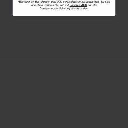
*Einlösbar bei Bestellungen über 50€, versandkosten ausgenommen. Sie sich
anmelden, erklären Sie sich mit
unseren AGB
und der
Datenschutzvereinbarung einverstanden.