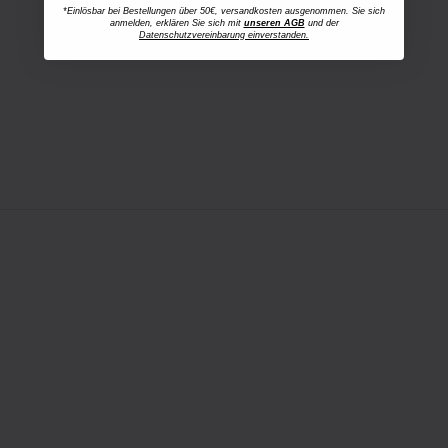
*Einlösbar bei Bestellungen über 50€, versandkosten ausgenommen. Sie sich
anmelden, erklären Sie sich mit
unseren AGB
und der
Datenschutzvereinbarung einverstanden.