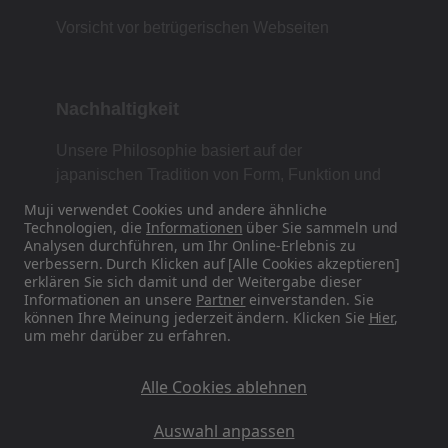
Vorsicht vor betrügerischen Webseiten
Nachhaltigkeit
Unsere Philosophie basiert auf der
japanischen Tradition von Form, Funktion und
Einfachheit.
Muji verwendet Cookies und andere ähnliche
Technologien, die
Informationen
über Sie sammeln und
Analysen durchführen, um Ihr Online-Erlebnis zu
verbessern. Durch Klicken auf [Alle Cookies akzeptieren]
Finden Sie uns auf Social Media
erklären Sie sich damit und der Weitergabe dieser
Informationen an unsere
Partner
einverstanden. Sie
können Ihre Meinung jederzeit ändern. Klicken Sie
Hier
,
Instagram
um mehr darüber zu erfahren.
Alle Cookies ablehnen
Auswahl anpassen