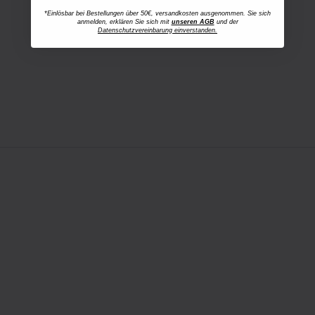
*Einlösbar bei Bestellungen über 50€, versandkosten ausgenommen. Sie sich
anmelden, erklären Sie sich mit
unseren AGB
und der
Datenschutzvereinbarung einverstanden.