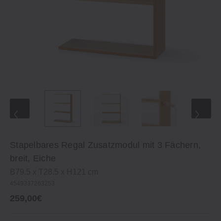
Stapelbares Regal Zusatzmodul mit 3 Fächern,
breit, Eiche
B79.5 x T28.5 x H121 cm
4549337263253
259,00€