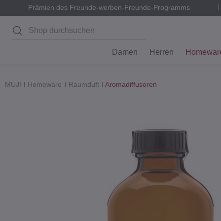
Prämien des Freunde-werben-Freunde-Programms
Suchen
Damen
Herren
Homewar
MUJI
Homeware
Raumduft
Aromadiffusoren