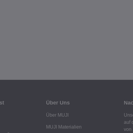
st
Über Uns
Nac
Über MUJI
Unse
auf 
MUJI Materialien
von 