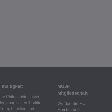
hhaltigkeit
MUJI-
Mitgliedschaft
re Philosophie basiert
der japanischen Tradition
Werden Sie MUJI
Form, Funktion und
Member und