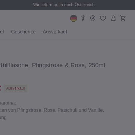
Wir liefern auch nach Österreich
el
Geschenke
Ausverkauf
üllflasche, Pfingstrose & Rose, 250ml
€
Ausverkauf
naroma:
ten von Pfingstrose, Rose, Patschuli und Vanille.
ung