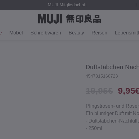
MUJI-Mitgliedschaft
e
Möbel
Schreibwaren
Beauty
Reisen
Lebensmitt
Duftstäbchen Nachf
4547315160723
19,95€
9,95
Pfingstrosen‐ und Rose
Ein blumiger Duft mit No
‐ Duftstäbchen‐Nachfüll
‐ 250ml