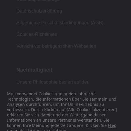
Datenschutzerklärung
Allgemeine Geschäftsbedingungen (AGB)
Cookies-Richtlinien
Vorsicht vor betrügerischen Webseiten
Nachhaltigkeit
Unsere Philosophie basiert auf der
japanischen Tradition von Form, Funktion und
Muji verwendet Cookies und andere ähnliche
Einfachheit.
Technologien, die
Informationen
über Sie sammeln und
Analysen durchführen, um Ihr Online-Erlebnis zu
verbessern. Durch Klicken auf [Alle Cookies akzeptieren]
erklären Sie sich damit und der Weitergabe dieser
Finden Sie uns auf Social Media
Informationen an unsere
Partner
einverstanden. Sie
können Ihre Meinung jederzeit ändern. Klicken Sie
Hier
,
um mehr darüber zu erfahren.