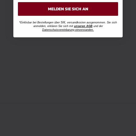
MELDEN SIE SICH AN
*Einlösbar bei Bestellungen über 50€, versandkosten ausgenommen. Sie sich
anmelden, erklären Sie sich mit
unseren AGB
und der
Datenschutzvereinbarung einverstanden.