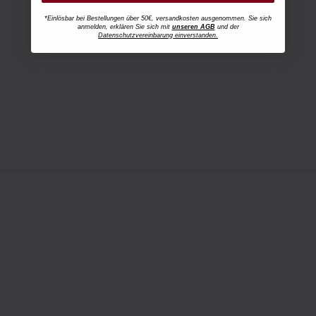
*Einlösbar bei Bestellungen über 50€, versandkosten ausgenommen. Sie sich
anmelden, erklären Sie sich mit
unseren AGB
und der
Datenschutzvereinbarung einverstanden.