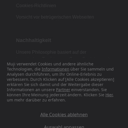
Cookies-Richtlinien
Vorsicht vor betrügerischen Webseiten
Nachhaltigkeit
Unsere Philosophie basiert auf der
japanischen Tradition von Form, Funktion und
Muji verwendet Cookies und andere ähnliche
Einfachheit.
Technologien, die
Informationen
über Sie sammeln und
Analysen durchführen, um Ihr Online-Erlebnis zu
verbessern. Durch Klicken auf [Alle Cookies akzeptieren]
erklären Sie sich damit und der Weitergabe dieser
Finden Sie uns auf Social Media
Informationen an unsere
Partner
einverstanden. Sie
können Ihre Meinung jederzeit ändern. Klicken Sie
Hier
,
um mehr darüber zu erfahren.
Instagram
Alle Cookies ablehnen
Auswahl anpassen