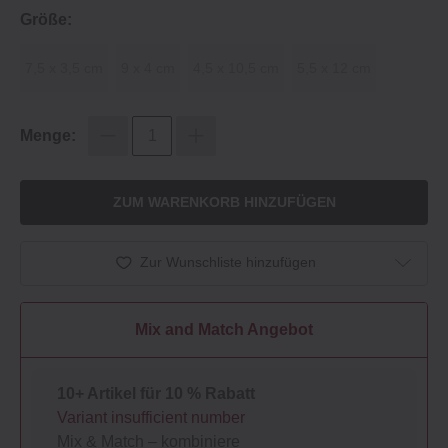
Größe:
7,5 x 3,5 cm
9 x 4 cm
4,5 x 10,5 cm
5,5 x 12 cm
Menge:
ZUM WARENKORB HINZUFÜGEN
Zur Wunschliste hinzufügen
Mix and Match Angebot
10+ Artikel für 10 % Rabatt
Variant insufficient number
Mix & Match – kombiniere