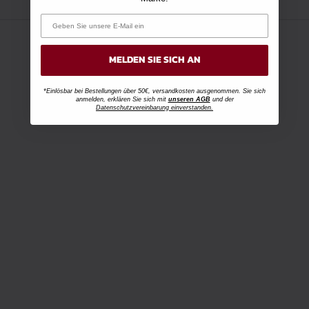
MELDEN SIE SICH AN
*Einlösbar bei Bestellungen über 50€, versandkosten ausgenommen. Sie sich
anmelden, erklären Sie sich mit
unseren AGB
und der
Datenschutzvereinbarung einverstanden.