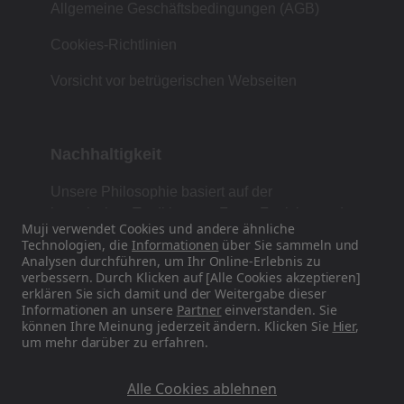
Allgemeine Geschäftsbedingungen (AGB)
Cookies-Richtlinien
Vorsicht vor betrügerischen Webseiten
Nachhaltigkeit
Unsere Philosophie basiert auf der
japanischen Tradition von Form, Funktion und
Muji verwendet Cookies und andere ähnliche
Einfachheit.
Technologien, die
Informationen
über Sie sammeln und
Analysen durchführen, um Ihr Online-Erlebnis zu
verbessern. Durch Klicken auf [Alle Cookies akzeptieren]
erklären Sie sich damit und der Weitergabe dieser
Finden Sie uns auf Social Media
Informationen an unsere
Partner
einverstanden. Sie
können Ihre Meinung jederzeit ändern. Klicken Sie
Hier
,
um mehr darüber zu erfahren.
Instagram
Alle Cookies ablehnen