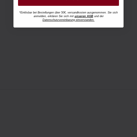
*Einlösbar bei Bestellungen über 50€, versandkosten ausgenommen. Sie sich
anmelden, erklären Sie sich mit
unseren AGB
und der
Datenschutzvereinbarung einverstanden.