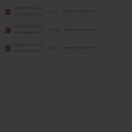
hohe Feuchtigkeit,
Empfindliche Haut
300 ml
5,95€
Optionen auswählen
Feuchtigkeitsmilch
— hohe
Empfindliche Haut
Feuchtigkeit,
12,95€
Optionen auswählen
Feuchtigkeitsmilch
Reisegröße, 50 ml
‐ hohe Feuchtigkeit,
Empfindliche Haut
200 ml
5,95€
Optionen auswählen
Gesichtswasser —
hohe Feuchtigkeit,
Reisegröße, 50 ml