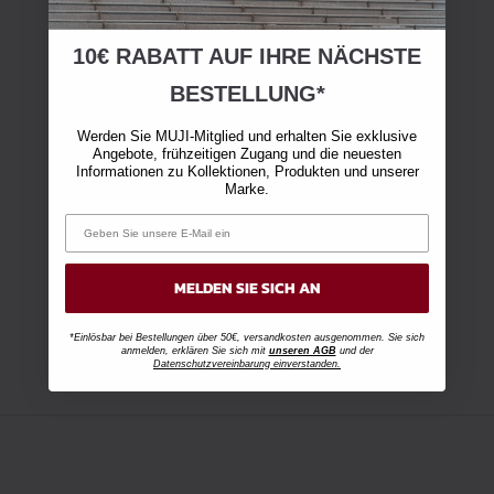
10€ RABATT AUF IHRE NÄCHSTE
BESTELLUNG*
Werden Sie MUJI-Mitglied und erhalten Sie exklusive
Angebote, frühzeitigen Zugang und die neuesten
Informationen zu Kollektionen, Produkten und unserer
Marke.
MELDEN SIE SICH AN
*Einlösbar bei Bestellungen über 50€, versandkosten ausgenommen. Sie sich
anmelden, erklären Sie sich mit
unseren AGB
und der
Datenschutzvereinbarung einverstanden.