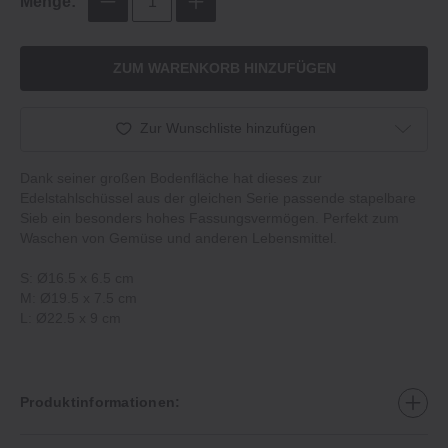
Menge:
ZUM WARENKORB HINZUFÜGEN
Zur Wunschliste hinzufügen
Dank seiner großen Bodenfläche hat dieses zur
Edelstahlschüssel aus der gleichen Serie passende stapelbare
Sieb ein besonders hohes Fassungsvermögen. Perfekt zum
Waschen von Gemüse und anderen Lebensmittel.
S: Ø16.5 x 6.5 cm
M: Ø19.5 x 7.5 cm
L: Ø22.5 x 9 cm
Produktinformationen: