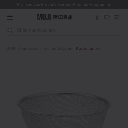
Prämien des Freunde-werben-Freunde-Programms
Suchen
MUJI
Homeware
Kochen & Essen
Küchenartikel