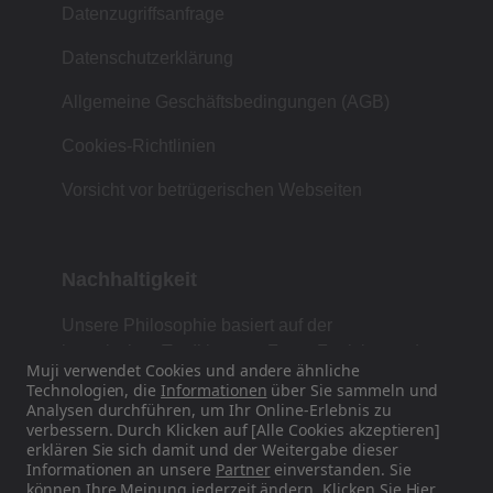
Datenzugriffsanfrage
Datenschutzerklärung
Allgemeine Geschäftsbedingungen (AGB)
Cookies-Richtlinien
Vorsicht vor betrügerischen Webseiten
Nachhaltigkeit
Unsere Philosophie basiert auf der
japanischen Tradition von Form, Funktion und
Muji verwendet Cookies und andere ähnliche
Einfachheit.
Technologien, die
Informationen
über Sie sammeln und
Analysen durchführen, um Ihr Online-Erlebnis zu
verbessern. Durch Klicken auf [Alle Cookies akzeptieren]
erklären Sie sich damit und der Weitergabe dieser
Finden Sie uns auf Social Media
Informationen an unsere
Partner
einverstanden. Sie
können Ihre Meinung jederzeit ändern. Klicken Sie
Hier
,