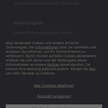
Vorsicht vor betrügerischen Webseiten
Nachhaltigkeit
Unsere Philosophie basiert auf der
japanischen Tradition von Form, Funktion und
Muji verwendet Cookies und andere ähnliche
Einfachheit.
Technologien, die
Informationen
über Sie sammeln und
Analysen durchführen, um Ihr Online-Erlebnis zu
verbessern. Durch Klicken auf [Alle Cookies akzeptieren]
erklären Sie sich damit und der Weitergabe dieser
Finden Sie uns auf Social Media
Informationen an unsere
Partner
einverstanden. Sie
können Ihre Meinung jederzeit ändern. Klicken Sie
Hier
,
um mehr darüber zu erfahren.
Instagram
Alle Cookies ablehnen
Auswahl anpassen