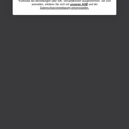
*Einlösbar bei Bestellungen über 50€, versandkosten ausgenommen. Sie sich
anmelden, erklären Sie sich mit
unseren AGB
und der
Datenschutzvereinbarung einverstanden.