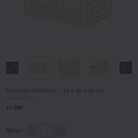
Edelstahl‐Drahtkorb – 18 x 26 x 18 cm
4550344831731
17,95€
Menge: