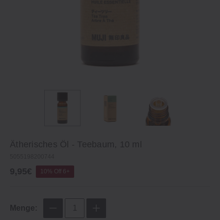
Ätherisches Öl ‐ Teebaum, 10 ml
5055198200744
9,95€
10% Off 6+
Menge: