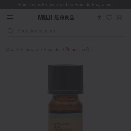
Prämien des Freunde-werben-Freunde-Programms
Suchen
MUJI
Homeware
Raumduft
Ätherische Öle