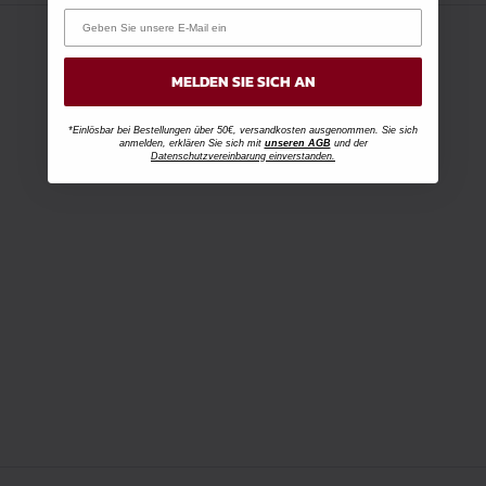
MELDEN SIE SICH AN
*Einlösbar bei Bestellungen über 50€, versandkosten ausgenommen. Sie sich
anmelden, erklären Sie sich mit
unseren AGB
und der
Datenschutzvereinbarung einverstanden.