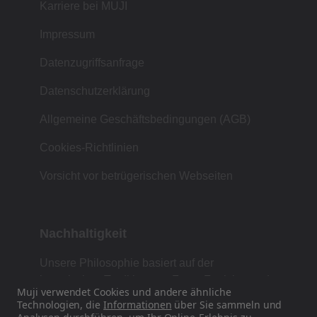
Karriere bei MUJI
Impressum
Datenzugriffsanfrage
Datenschutzerklärung
Allgemeine Geschäftsbedingungen (AGB)
Cookies-Richtlinien
Vorsicht vor betrügerischen Webseiten
Nachhaltigkeit
Unsere Philosophie basiert auf der
japanischen Tradition von Form, Funktion und
Muji verwendet Cookies und andere ähnliche
Einfachheit.
Technologien, die
Informationen
über Sie sammeln und