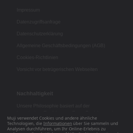
Impressum
Datenzugriffsanfrage
Datenschutzerklärung
Allgemeine Geschäftsbedingungen (AGB)
Cookies-Richtlinien
Vorsicht vor betrügerischen Webseiten
Nachhaltigkeit
Unsere Philosophie basiert auf der
japanischen Tradition von Form, Funktion und
Muji verwendet Cookies und andere ähnliche
Einfachheit.
Technologien, die
Informationen
über Sie sammeln und
Analysen durchführen, um Ihr Online-Erlebnis zu