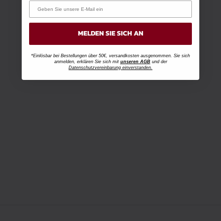
MELDEN SIE SICH AN
*Einlösbar bei Bestellungen über 50€, versandkosten ausgenommen. Sie sich
anmelden, erklären Sie sich mit
unseren AGB
und der
Datenschutzvereinbarung einverstanden.