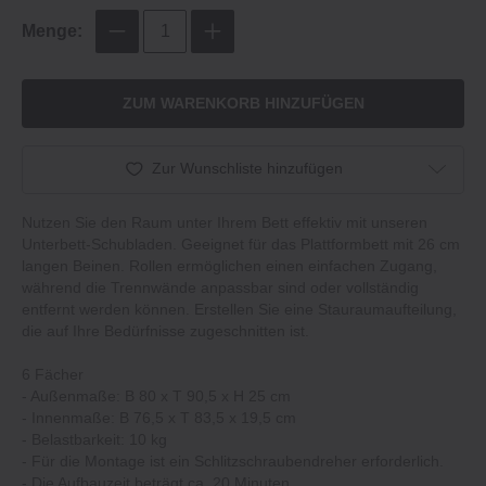
Menge:
ZUM WARENKORB HINZUFÜGEN
Zur Wunschliste hinzufügen
Nutzen Sie den Raum unter Ihrem Bett effektiv mit unseren
Unterbett‐Schubladen. Geeignet für das Plattformbett mit 26 cm
langen Beinen. Rollen ermöglichen einen einfachen Zugang,
während die Trennwände anpassbar sind oder vollständig
entfernt werden können. Erstellen Sie eine Stauraumaufteilung,
die auf Ihre Bedürfnisse zugeschnitten ist.
6 Fächer
- Außenmaße: B 80 x T 90,5 x H 25 cm
- Innenmaße: B 76,5 x T 83,5 x 19,5 cm
- Belastbarkeit: 10 kg
- Für die Montage ist ein Schlitzschraubendreher erforderlich.
- Die Aufbauzeit beträgt ca. 20 Minuten.