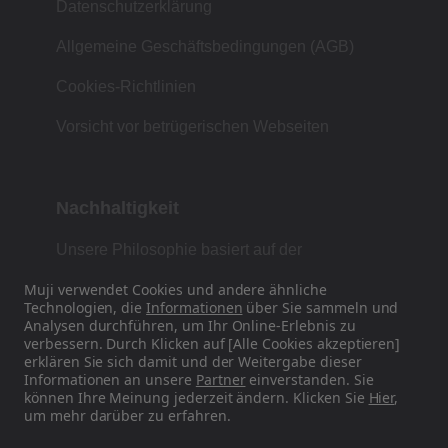
Datenschutzerklärung
Allgemeine Geschäftsbedingungen (AGB)
Cookies-Richtlinien
Vorsicht vor betrügerischen Webseiten
Nachhaltigkeit
Unsere Philosophie basiert auf der
japanischen Tradition von Form, Funktion und
Muji verwendet Cookies und andere ähnliche
Einfachheit.
Technologien, die
Informationen
über Sie sammeln und
Analysen durchführen, um Ihr Online-Erlebnis zu
verbessern. Durch Klicken auf [Alle Cookies akzeptieren]
erklären Sie sich damit und der Weitergabe dieser
Finden Sie uns auf Social Media
Informationen an unsere
Partner
einverstanden. Sie
können Ihre Meinung jederzeit ändern. Klicken Sie
Hier
,
um mehr darüber zu erfahren.
Instagram