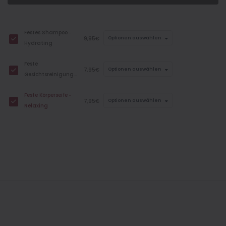
Festes Shampoo ‐
9,95€
Optionen auswählen
Hydrating
Feste
7,95€
Optionen auswählen
Gesichtsreinigung ‐
Daily Essential
Feste Körperseife ‐
7,95€
Optionen auswählen
Relaxing