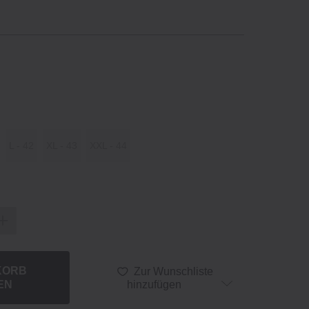
L ‐ 42
XL ‐ 43
XXL ‐ 44
KORB
Zur Wunschliste
EN
hinzufügen