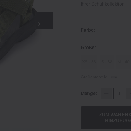
Ihrer Schuhkollektion.
Farbe:
Größe:
XS ‐ 36
S ‐ 38
M ‐ 40
Größentabelle
Menge:
ZUM WAREN
HINZUFÜG