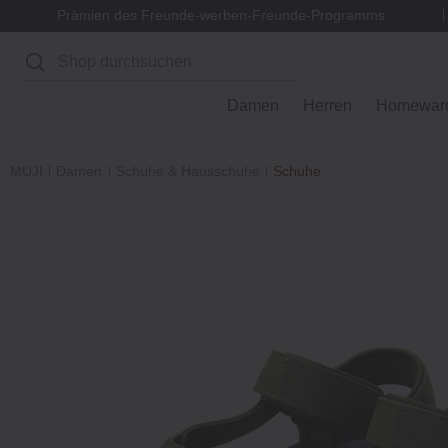
Prämien des Freunde-werben-Freunde-Programms
Suchen
Damen
Herren
Homewar
MUJI
Damen
Schuhe & Hausschuhe
Schuhe