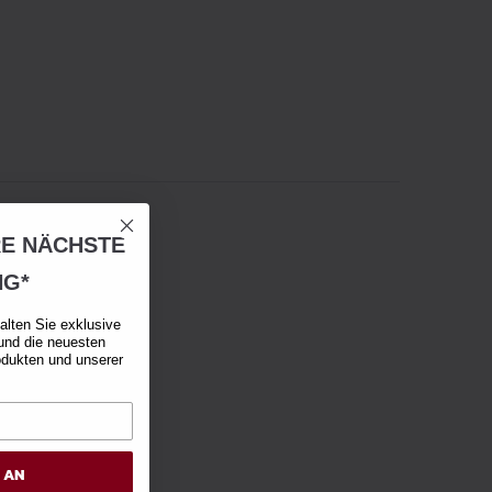
RE NÄCHSTE
NG*
alten Sie exklusive
und die neuesten
odukten und unserer
H AN