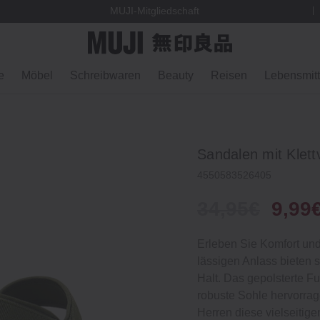
MUJI-Mitgliedschaft
e
Möbel
Schreibwaren
Beauty
Reisen
Lebensmitt
Sandalen mit Klett
4550583526405
34,95€
9,99
Erleben Sie Komfort und 
lässigen Anlass bieten 
Halt. Das gepolsterte Fu
robuste Sohle hervorrag
Herren diese vielseitig