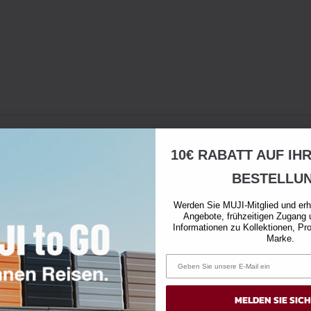
10€ RABATT AUF IH
BESTELLU
Werden Sie MUJI-Mitglied und erh
Angebote, frühzeitigen Zugang 
Informationen zu Kollektionen, Pr
Marke.
MELDEN SIE SIC