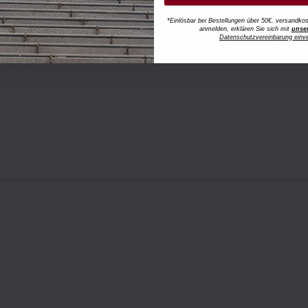
*Einlösbar bei Bestellungen über 50€, versandk
anmelden, erklären Sie sich mit
unse
Datenschutzvereinbarung einv