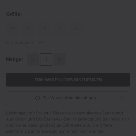
Größe:
XS
S
M
L
XL
Größentabelle
Menge:
ZUM WARENKORB HINZUFÜGEN
Zur Wunschliste hinzufügen
Leichtigkeit mit Struktur. Diese weit geschnittenen Jeans sind
aus Kapok und Bio‐Baumwoll‐Denim gefertigt und zeichnen sich
durch eine klare, großzügige Silhouette aus. Die offene
Beinform sorgt für Bewegungsfreiheit, während die