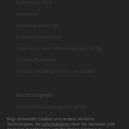
Karriere bei MUJI
Impressum
Datenzugriffsanfrage
Datenschutzerklärung
Allgemeine Geschäftsbedingungen (AGB)
Cookies-Richtlinien
Vorsicht vor betrügerischen Webseiten
Nachhaltigkeit
Unsere Philosophie basiert auf der
japanischen Tradition von Form, Funktion und
Muji verwendet Cookies und andere ähnliche
Einfachheit.
Technologien, die
Informationen
über Sie sammeln und