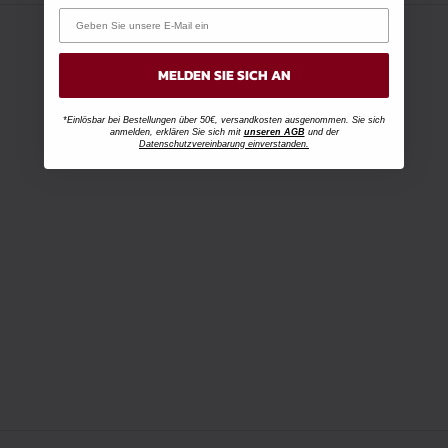
MELDEN SIE SICH AN
*Einlösbar bei Bestellungen über 50€, versandkosten ausgenommen. Sie sich
anmelden, erklären Sie sich mit
unseren AGB
und der
Datenschutzvereinbarung einverstanden.