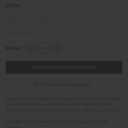
Größe:
XS
S
M
L
Größentabelle
Menge:
ZUM WARENKORB HINZUFÜGEN
Zur Wunschliste hinzufügen
Alltagstaugliche Leichtigkeit mit weicher Struktur. Ein Midi‐Rock
zum Überziehen aus weichem Sweatstoff. Der ausgestellte
Schnitt und der elastische Bund sorgen für Bewegungsfreiheit.
‐ Leichtes Sweat‐Gewebe: weiche Rückenpartie für mehr
Komfort.