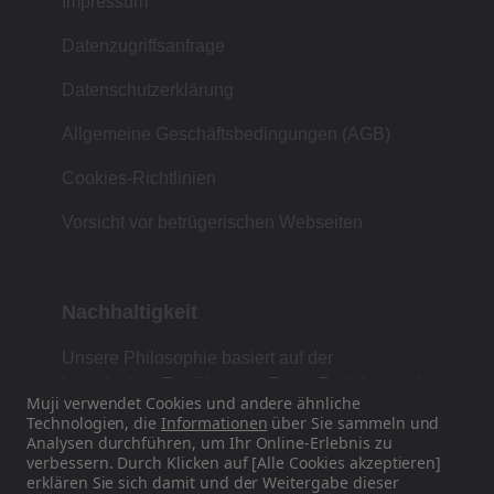
Impressum
Datenzugriffsanfrage
Datenschutzerklärung
Allgemeine Geschäftsbedingungen (AGB)
Cookies-Richtlinien
Vorsicht vor betrügerischen Webseiten
Nachhaltigkeit
Unsere Philosophie basiert auf der
japanischen Tradition von Form, Funktion und
Muji verwendet Cookies und andere ähnliche
Einfachheit.
Technologien, die
Informationen
über Sie sammeln und
Analysen durchführen, um Ihr Online-Erlebnis zu
verbessern. Durch Klicken auf [Alle Cookies akzeptieren]
erklären Sie sich damit und der Weitergabe dieser