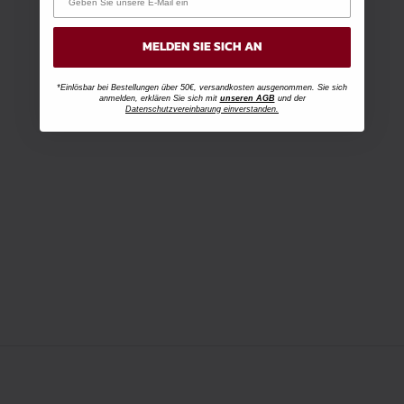
MELDEN SIE SICH AN
*Einlösbar bei Bestellungen über 50€, versandkosten ausgenommen. Sie sich
anmelden, erklären Sie sich mit
unseren AGB
und der
Datenschutzvereinbarung einverstanden.