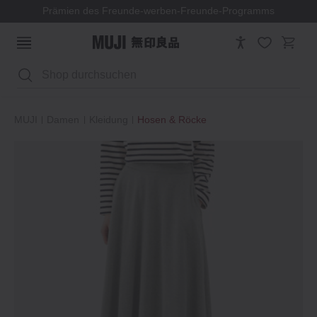
Prämien des Freunde-werben-Freunde-Programms
Suchen
MUJI
Damen
Kleidung
Hosen & Röcke