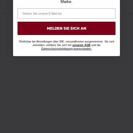
Marke.
MELDEN SIE SICH AN
*Einlösbar bei Bestellungen über 50€, versandkosten ausgenommen. Sie sich
anmelden, erklären Sie sich mit
unseren AGB
und der
Datenschutzvereinbarung einverstanden.