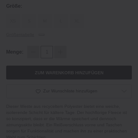
Größe:
XS
S
M
L
XL
Größentabelle
Menge:
ZUM WARENKORB HINZUFÜGEN
Zur Wunschliste hinzufügen
Dieser Weste aus recyceltem Polyester bietet eine weiche,
isolierende Schicht für kältere Tage. Der hochflorige Fleece ist
so konzipiert, dass er die Wärme speichert und dennoch
atmungsaktiv bleibt. Ein Reißverschluss vorne und Taschen
sorgen für Funktionalität und machen ihn zu einer praktischen
Wahl zum Schichten.