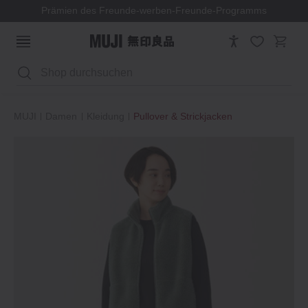
Prämien des Freunde-werben-Freunde-Programms
Suchen
MUJI
Damen
Kleidung
Pullover & Strickjacken