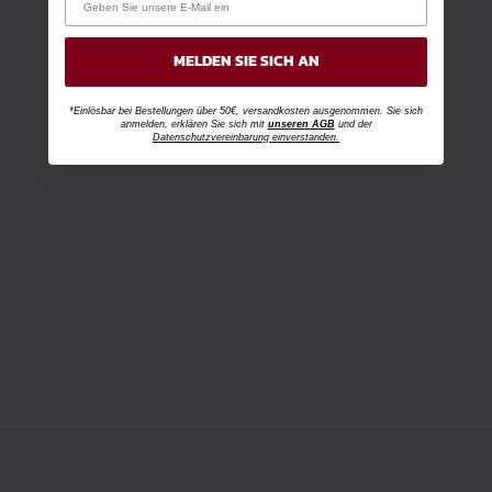
MELDEN SIE SICH AN
*Einlösbar bei Bestellungen über 50€, versandkosten ausgenommen. Sie sich
anmelden, erklären Sie sich mit
unseren AGB
und der
Datenschutzvereinbarung einverstanden.