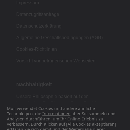
Impressum
Datenzugriffsanfrage
Datenschutzerklärung
Allgemeine Geschäftsbedingungen (AGB)
Cookies-Richtlinien
Vorsicht vor betrügerischen Webseiten
Nachhaltigkeit
Unsere Philosophie basiert auf der
japanischen Tradition von Form, Funktion und
Muji verwendet Cookies und andere ähnliche
Einfachheit.
Technologien, die
Informationen
über Sie sammeln und
Analysen durchführen, um Ihr Online-Erlebnis zu
verbessern. Durch Klicken auf [Alle Cookies akzeptieren]
erklären Sie sich damit und der Weitergabe dieser